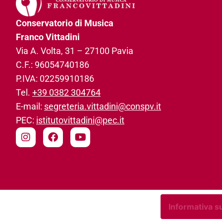
Conservatorio di Musica
Franco Vittadini
Via A. Volta, 31­ – 27100 Pavia
C.F.: 96054740186­
P.IVA: 02259910186­
Tel.
+39 0382 304764
E-mail:
segreteria.vittadini@conspv.it
PEC:
istitutovittadini@pec.it
Informativa su