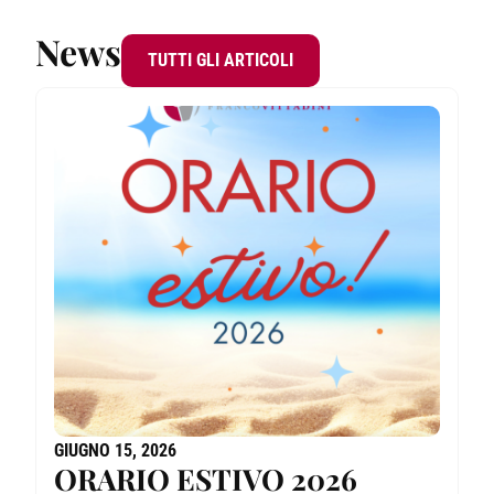
News
TUTTI GLI ARTICOLI
GIUGNO 15, 2026
M
ORARIO ESTIVO 2026
5