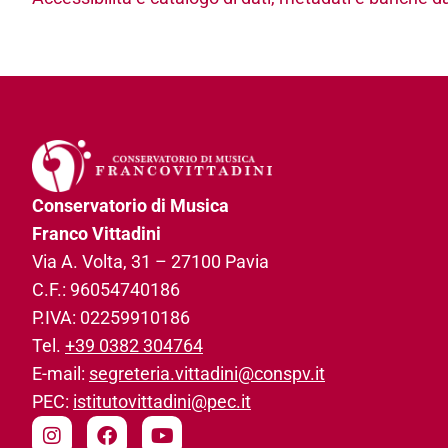
Conservatorio di Musica
Franco Vittadini
Via A. Volta, 31­ – 27100 Pavia
C.F.: 96054740186­
P.IVA: 02259910186­
Tel.
+39 0382 304764
E-mail:
segreteria.vittadini@conspv.it
PEC:
istitutovittadini@pec.it