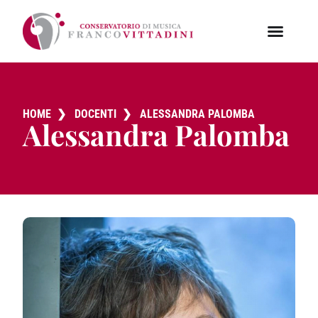
HOME
❯
DOCENTI
❯
ALESSANDRA PALOMBA
Alessandra Palomba