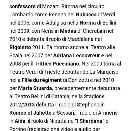
confessore
di Mozart. Ritorna nel circuito
Lombardo come
Fenena
nel
Nabucco
di Verdi
nel 2005, come
Adalgisa
nella
Norma
di Bellini
nel 2009, con
Neris
in
Medea
di Cherubini nel
2010 e debutta il ruolo di
Maddalena
nel
Rigoletto
2011. Fa ritorno anche al Teatro alla
Scala nel 2007 per
Adriana Lecouvreur
e nel
2008 per il
Trittico Pucciniano
. Nel 2009 torna al
Teatro Verdi di Trieste debuttando
La Marquise
nella
Fille du régiment
di Donizetti e nel 2010
per
Maria Stuarda
, precedentemente debuttata
al Teatro Bellini di Catania; nella Stagione
2012/2013 debutta il ruolo di
Stephano
in
Romeo et Juliette
a Sassari, il ruolo di
Amneris
in
Aida
, il ruolo di
Nibatta
ne
“I Shardana”
di
Porrino (registrazione video e audio per