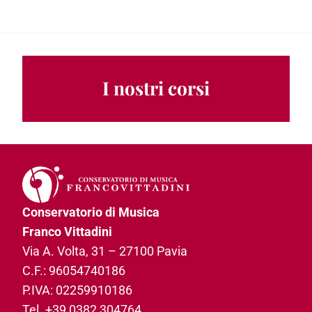
I nostri corsi
Conservatorio di Musica
Franco Vittadini
Via A. Volta, 31­ – 27100 Pavia
C.F.: 96054740186­
P.IVA: 02259910186­
Tel.
+39 0382 304764