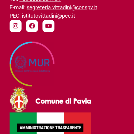
E-mail:
segreteria.vittadini@conspv.it
PEC:
istitutovittadini@pec.it