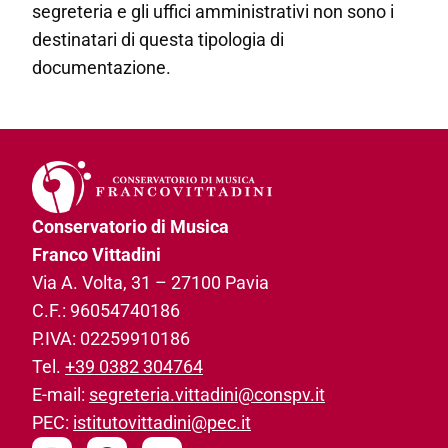
segreteria e gli uffici amministrativi non sono i
destinatari di questa tipologia di
documentazione.
Conservatorio di Musica
Franco Vittadini
Via A. Volta, 31­ – 27100 Pavia
C.F.: 96054740186­
P.IVA: 02259910186­
Tel.
+39 0382 304764
E-mail:
segreteria.vittadini@conspv.it
PEC:
istitutovittadini@pec.it