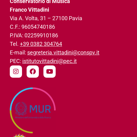
Conservatorio di Musica
Franco Vittadini
Via A. Volta, 31­ – 27100 Pavia
C.F.: 96054740186­
P.IVA: 02259910186­
Tel.
+39 0382 304764
E-mail:
segreteria.vittadini@conspv.it
PEC:
istitutovittadini@pec.it