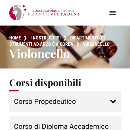
HOME
❯
I NOSTRI CORSI
❯
DIPARTIMENTO DI
STRUMENTI AD ARCO E A CORDA
❯
VIOLONCELLO
Violoncello
Corsi disponibili
Corso Propedeutico
Corso di Diploma Accademico