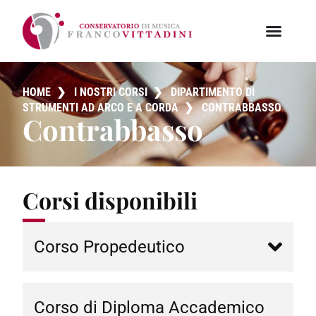
HOME
❯
I NOSTRI CORSI
❯
DIPARTIMENTO DI
STRUMENTI AD ARCO E A CORDA
❯
CONTRABBASSO
Contrabbasso
Corsi disponibili
Corso Propedeutico
Corso di Diploma Accademico