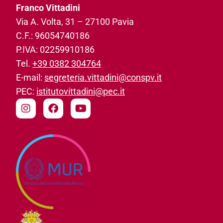
Franco Vittadini
Via A. Volta, 31­ – 27100 Pavia
C.F.: 96054740186­
P.IVA: 02259910186­
Tel.
+39 0382 304764
E-mail:
segreteria.vittadini@conspv.it
PEC:
istitutovittadini@pec.it