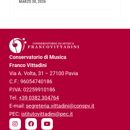
MARZO 30, 2026
Conservatorio di Musica
Franco Vittadini
Via A. Volta, 31­ – 27100 Pavia
C.F.: 96054740186­
P.IVA: 02259910186­
Tel.
+39 0382 304764
E-mail:
segreteria.vittadini@conspv.it
PEC:
istitutovittadini@pec.it