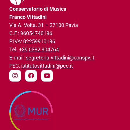
Conservatorio di Musica
Franco Vittadini
Via A. Volta, 31­ – 27100 Pavia
C.F.: 96054740186­
P.IVA: 02259910186­
Tel.
+39 0382 304764
E-mail:
segreteria.vittadini@conspv.it
PEC:
istitutovittadini@pec.it