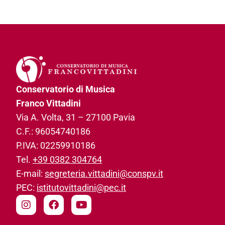
Conservatorio di Musica
Franco Vittadini
Via A. Volta, 31­ – 27100 Pavia
C.F.: 96054740186­
P.IVA: 02259910186­
Tel.
+39 0382 304764
E-mail:
segreteria.vittadini@conspv.it
PEC:
istitutovittadini@pec.it