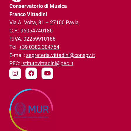
Conservatorio di Musica
Franco Vittadini
Via A. Volta, 31­ – 27100 Pavia
C.F.: 96054740186­
P.IVA: 02259910186­
Tel.
+39 0382 304764
E-mail:
segreteria.vittadini@conspv.it
PEC:
istitutovittadini@pec.it