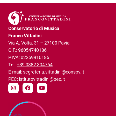
Conservatorio di Musica
Franco Vittadini
Via A. Volta, 31­ – 27100 Pavia
C.F.: 96054740186­
P.IVA: 02259910186­
Tel.
+39 0382 304764
E-mail:
segreteria.vittadini@conspv.it
PEC:
istitutovittadini@pec.it