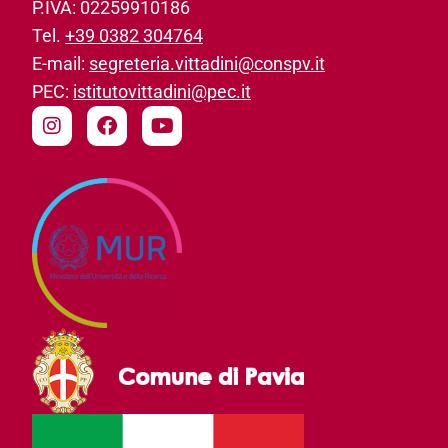
P.IVA: 02259910186­
Tel.
+39 0382 304764
E-mail:
segreteria.vittadini@conspv.it
PEC:
istitutovittadini@pec.it