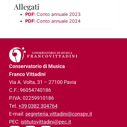
Allegati
Conto annuale 2023
Conto annuale 2024
Conservatorio di Musica
Franco Vittadini
Via A. Volta, 31­ – 27100 Pavia
C.F.: 96054740186­
P.IVA: 02259910186­
Tel.
+39 0382 304764
E-mail:
segreteria.vittadini@conspv.it
PEC:
istitutovittadini@pec.it