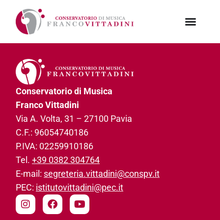
Conservatorio di Musica
Franco Vittadini
Via A. Volta, 31­ – 27100 Pavia
C.F.: 96054740186­
P.IVA: 02259910186­
Tel.
+39 0382 304764
E-mail:
segreteria.vittadini@conspv.it
PEC:
istitutovittadini@pec.it